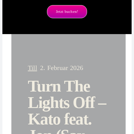
Jetzt buchen!
Till
2. Februar 2026
Turn The
Lights Off –
Kato feat.