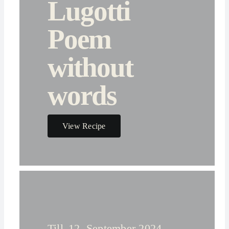
Lugotti
Poem
without
words
View Recipe
Till
12. September 2024