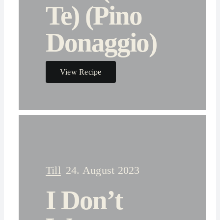
Te) (Pino
Donaggio)
View Recipe
Till
24. August 2023
I Don’t