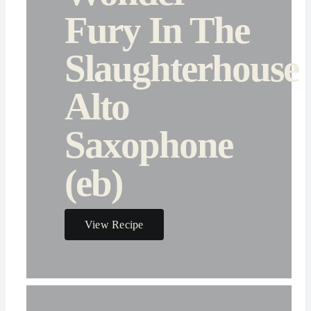
Fury In The
Slaughterhouse
Alto
Saxophone
(eb)
View Recipe