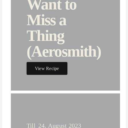
Want to
Miss a
Thing
(Aerosmith)
View Recipe
Till
24. August 2023