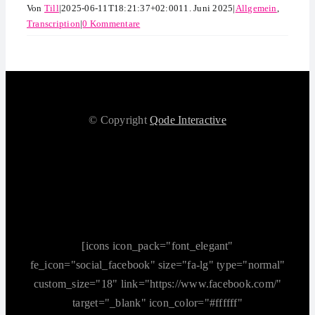
Von
Till
|
2025-06-11T18:21:37+02:00
11. Juni 2025
|
Allgemein
,
Transcription
|
0 Kommentare
© Copyright
Qode Interactive
[icons icon_pack="font_elegant"
fe_icon="social_facebook" size="fa-lg" type="normal"
custom_size="18" link="https://www.facebook.com/"
target="_blank" icon_color="#ffffff"