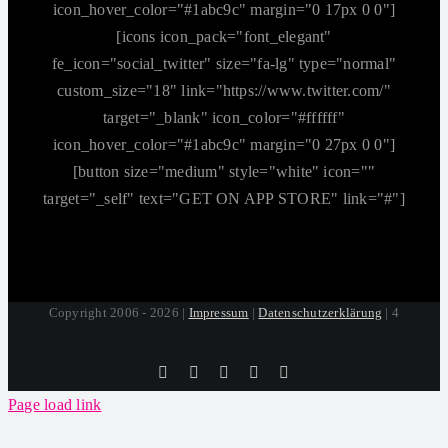
icon_hover_color="#1abc9c" margin="0 17px 0 0"]
[icons icon_pack="font_elegant"
fe_icon="social_twitter" size="fa-lg" type="normal"
custom_size="18" link="https://www.twitter.com/"
target="_blank" icon_color="#ffffff"
icon_hover_color="#1abc9c" margin="0 27px 0 0"]
[button size="medium" style="white" icon=""
target="_self" text="GET ON APP STORE" link="#"]
Copyright 2006 - 2026 |
Impressum
|
Datenschutzerklärung
| 4
Tiktok
Facebook
Instagram
SoundCloud
YouTube
Page load link