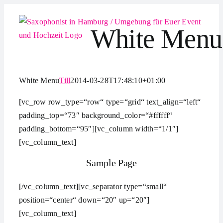
Zum
Inhalt
White Menu
springen
White Menu
Till
2014-03-28T17:48:10+01:00
[vc_row row_type=“row“ type=“grid“ text_align=“left“
padding_top=“73″ background_color=“#ffffff“
padding_bottom=“95″][vc_column width=“1/1″]
[vc_column_text]
Sample Page
[/vc_column_text][vc_separator type=“small“
position=“center“ down=“20″ up=“20″]
[vc_column_text]