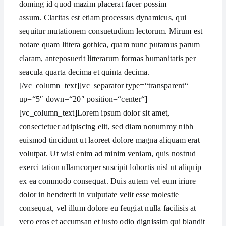
doming id quod mazim placerat facer possim
assum. Claritas est etiam processus dynamicus, qui
sequitur mutationem consuetudium lectorum. Mirum est
notare quam littera gothica, quam nunc putamus parum
claram, anteposuerit litterarum formas humanitatis per
seacula quarta decima et quinta decima.
[/vc_column_text][vc_separator type=“transparent“
up=“5″ down=“20″ position=“center“]
[vc_column_text]Lorem ipsum dolor sit amet,
consectetuer adipiscing elit, sed diam nonummy nibh
euismod tincidunt ut laoreet dolore magna aliquam erat
volutpat. Ut wisi enim ad minim veniam, quis nostrud
exerci tation ullamcorper suscipit lobortis nisl ut aliquip
ex ea commodo consequat. Duis autem vel eum iriure
dolor in hendrerit in vulputate velit esse molestie
consequat, vel illum dolore eu feugiat nulla facilisis at
vero eros et accumsan et iusto odio dignissim qui blandit