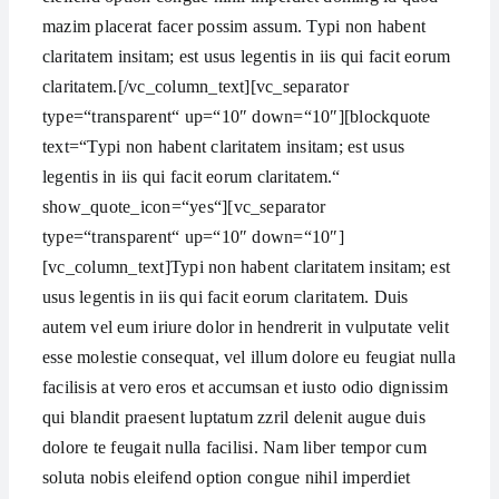
mazim placerat facer possim assum. Typi non habent
claritatem insitam; est usus legentis in iis qui facit eorum
claritatem.[/vc_column_text][vc_separator
type=“transparent“ up=“10″ down=“10″][blockquote
text=“Typi non habent claritatem insitam; est usus
legentis in iis qui facit eorum claritatem.“
show_quote_icon=“yes“][vc_separator
type=“transparent“ up=“10″ down=“10″]
[vc_column_text]Typi non habent claritatem insitam; est
usus legentis in iis qui facit eorum claritatem. Duis
autem vel eum iriure dolor in hendrerit in vulputate velit
esse molestie consequat, vel illum dolore eu feugiat nulla
facilisis at vero eros et accumsan et iusto odio dignissim
qui blandit praesent luptatum zzril delenit augue duis
dolore te feugait nulla facilisi. Nam liber tempor cum
soluta nobis eleifend option congue nihil imperdiet