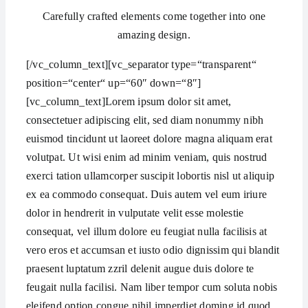
Carefully crafted elements come together into one
amazing design.
[/vc_column_text][vc_separator type=“transparent“
position=“center“ up=“60″ down=“8″]
[vc_column_text]Lorem ipsum dolor sit amet,
consectetuer adipiscing elit, sed diam nonummy nibh
euismod tincidunt ut laoreet dolore magna aliquam erat
volutpat. Ut wisi enim ad minim veniam, quis nostrud
exerci tation ullamcorper suscipit lobortis nisl ut aliquip
ex ea commodo consequat. Duis autem vel eum iriure
dolor in hendrerit in vulputate velit esse molestie
consequat, vel illum dolore eu feugiat nulla facilisis at
vero eros et accumsan et iusto odio dignissim qui blandit
praesent luptatum zzril delenit augue duis dolore te
feugait nulla facilisi. Nam liber tempor cum soluta nobis
eleifend option congue nihil imperdiet doming id quod