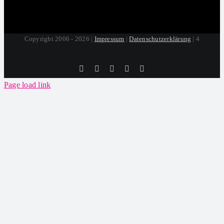
Copyright 2006 - 2026 |
Impressum
|
Datenschutzerklärung
| 4
Tiktok
Facebook
Instagram
SoundCloud
YouTube
Page load link