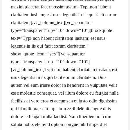
mazim placerat facer possim assum. Typi non habent
claritatem insitam; est usus legentis in iis qui facit eorum
claritatem.[/vc_column_text][vc_separator
type=“transparent“ up=“10″ down=“10″][blockquote
text=“Typi non habent claritatem insitam; est usus
legentis in iis qui facit eorum claritatem.“
show_quote_icon=“yes“][vc_separator
type=“transparent“ up=“10″ down=“10″]
[vc_column_text]Typi non habent claritatem insitam; est
usus legentis in iis qui facit eorum claritatem. Duis
autem vel eum iriure dolor in hendrerit in vulputate velit
esse molestie consequat, vel illum dolore eu feugiat nulla
facilisis at vero eros et accumsan et iusto odio dignissim
qui blandit praesent luptatum zzril delenit augue duis
dolore te feugait nulla facilisi. Nam liber tempor cum
soluta nobis eleifend option congue nihil imperdiet