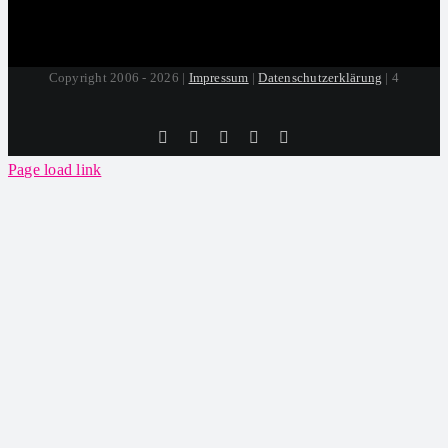
Copyright 2006 - 2026 |
Impressum
|
Datenschutzerklärung
| 4
Tiktok
Facebook
Instagram
SoundCloud
YouTube
Page load link