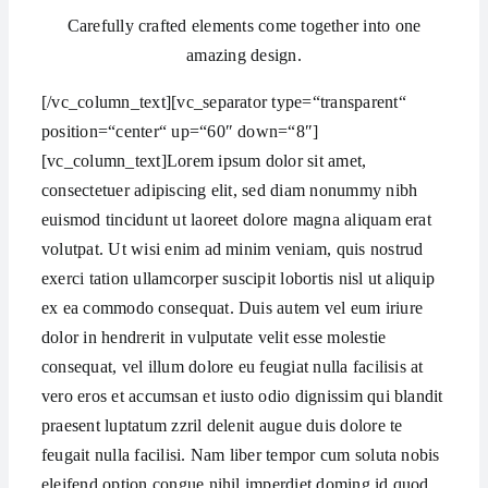
Carefully crafted elements come together into one
amazing design.
[/vc_column_text][vc_separator type=“transparent“
position=“center“ up=“60″ down=“8″]
[vc_column_text]Lorem ipsum dolor sit amet,
consectetuer adipiscing elit, sed diam nonummy nibh
euismod tincidunt ut laoreet dolore magna aliquam erat
volutpat. Ut wisi enim ad minim veniam, quis nostrud
exerci tation ullamcorper suscipit lobortis nisl ut aliquip
ex ea commodo consequat. Duis autem vel eum iriure
dolor in hendrerit in vulputate velit esse molestie
consequat, vel illum dolore eu feugiat nulla facilisis at
vero eros et accumsan et iusto odio dignissim qui blandit
praesent luptatum zzril delenit augue duis dolore te
feugait nulla facilisi. Nam liber tempor cum soluta nobis
eleifend option congue nihil imperdiet doming id quod