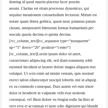
doming id quod mazim placerat facer possim
assum. Claritas est etiam processus dynamicus, qui
sequitur mutationem consuetudium lectorum. Mirum est
notare quam littera gothica, quam nunc putamus parum
claram, anteposuerit litterarum formas humanitatis per
seacula quarta decima et quinta decima.
[/vc_column_text][vc_separator type=“transparent“
up=“5″ down=“20″ position=“center“]
[vc_column_text]Lorem ipsum dolor sit amet,
consectetuer adipiscing elit, sed diam nonummy nibh
euismod tincidunt ut laoreet dolore magna aliquam erat
volutpat. Ut wisi enim ad minim veniam, quis nostrud
exerci tation ullamcorper suscipit lobortis nisl ut aliquip
ex ea commodo consequat. Duis autem vel eum iriure
dolor in hendrerit in vulputate velit esse molestie
consequat, vel illum dolore eu feugiat nulla facilisis at
vero eros et accumsan et iusto odio dignissim qui blandit