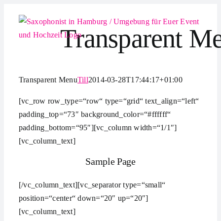
Zum
Inhalt
Transparent M
springen
Transparent Menu
Till
2014-03-28T17:44:17+01:00
[vc_row row_type=“row“ type=“grid“ text_align=“left“
padding_top=“73″ background_color=“#ffffff“
padding_bottom=“95″][vc_column width=“1/1″]
[vc_column_text]
Sample Page
[/vc_column_text][vc_separator type=“small“
position=“center“ down=“20″ up=“20″]
[vc_column_text]