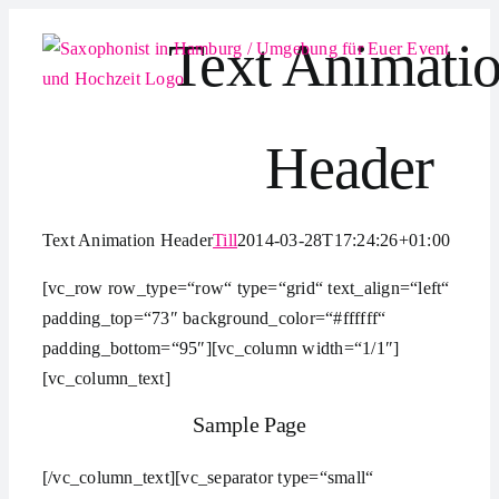
Zum
Text Animati
Inhalt
springen
Header
Text Animation Header
Till
2014-03-28T17:24:26+01:00
[vc_row row_type=“row“ type=“grid“ text_align=“left“
padding_top=“73″ background_color=“#ffffff“
padding_bottom=“95″][vc_column width=“1/1″]
[vc_column_text]
Sample Page
[/vc_column_text][vc_separator type=“small“