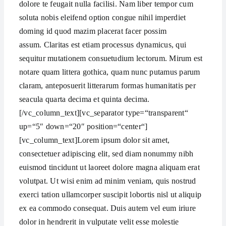
dolore te feugait nulla facilisi. Nam liber tempor cum
soluta nobis eleifend option congue nihil imperdiet
doming id quod mazim placerat facer possim
assum. Claritas est etiam processus dynamicus, qui
sequitur mutationem consuetudium lectorum. Mirum est
notare quam littera gothica, quam nunc putamus parum
claram, anteposuerit litterarum formas humanitatis per
seacula quarta decima et quinta decima.
[/vc_column_text][vc_separator type=“transparent“
up=“5″ down=“20″ position=“center“]
[vc_column_text]Lorem ipsum dolor sit amet,
consectetuer adipiscing elit, sed diam nonummy nibh
euismod tincidunt ut laoreet dolore magna aliquam erat
volutpat. Ut wisi enim ad minim veniam, quis nostrud
exerci tation ullamcorper suscipit lobortis nisl ut aliquip
ex ea commodo consequat. Duis autem vel eum iriure
dolor in hendrerit in vulputate velit esse molestie