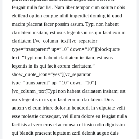
feugait nulla facilisi. Nam liber tempor cum soluta nobis
eleifend option congue nihil imperdiet doming id quod
mazim placerat facer possim assum. Typi non habent
claritatem insitam; est usus legentis in iis qui facit eorum
claritatem.[/vc_column_text][vc_separator
type=“transparent“ up=“10″ down=“10″][blockquote
text=“Typi non habent claritatem insitam; est usus
legentis in iis qui facit eorum claritatem.“
show_quote_icon=“yes“][vc_separator
type=“transparent“ up=“10″ down=“10″]
[vc_column_text]Typi non habent claritatem insitam; est
usus legentis in iis qui facit eorum claritatem. Duis
autem vel eum iriure dolor in hendrerit in vulputate velit
esse molestie consequat, vel illum dolore eu feugiat nulla
facilisis at vero eros et accumsan et iusto odio dignissim
qui blandit praesent luptatum zzril delenit augue duis