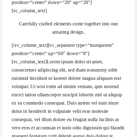
position=“center“ down=“20″ up=“20″]
[vc_column_text]
Carefully crafted elements come together into one
amazing design.
[/vc_column_text][vc_separator type=“transparent“
position=“center“ up=“60″ down=“8″]
[vc_column_text]Lorem ipsum dolor sit amet,
consectetuer adipiscing elit, sed diam nonummy nibh
euismod tincidunt ut laoreet dolore magna aliquam erat
volutpat. Ut wisi enim ad minim veniam, quis nostrud
exerci tation ullamcorper suscipit lobortis nisl ut aliquip
ex ea commodo consequat. Duis autem vel eum iriure
dolor in hendrerit in vulputate velit esse molestie
consequat, vel illum dolore eu feugiat nulla facilisis at
vero eros et accumsan et iusto odio dignissim qui blandit
praesent luptatum zzril delenit augue duis dolore te