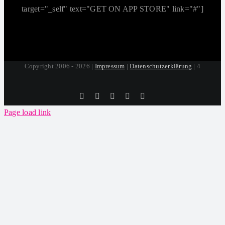
target="_self" text="GET ON APP STORE" link="#"]
Copyright 2006 - 2026 |
Impressum
|
Datenschutzerklärung
| 4
Tiktok
Facebook
Instagram
SoundCloud
YouTube
Page load link