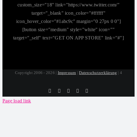
custom_size="18" link="https://www.twitter.com/"
target="_blank" icon_color="#ffffff"
icon_hover_color="#1abc9c" margin="0 27px 0 0"]
[button size="medium" style="white" icon=""
target="_self" text="GET ON APP STORE" link="#"]
Copyright 2006 - 2026 |
Impressum
|
Datenschutzerklärung
| 4
Tiktok
Facebook
Instagram
SoundCloud
YouTube
Page load link