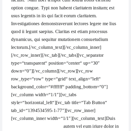
option congue. Typi non habent claritatem insitam; est
usus legentis in iis qui facit eorum claritatem.
Investigationes demonstraverunt lectores legere me lius
quod ii legunt saepius. Claritas est etiam processus
dynamicus, qui sequitur mutationem consuetudium
lectorum.[/vc_column_text][/vc_column_inner]
[/vc_row_inner][/vc_tab][/vc_tabs][vc_separator
type=“transparent“ position=“center“ up=“30″
down=“0″][/vc_column][/vc_row][vc_row
row_type=“row“ type=“grid“ text_align=“left“
background_color=“#ffffff“ padding_bottom=“0″]
[vc_column width=“1/1″][vc_tabs
style=“horizontal_left“][vc_tab title=“Tab Button“
tab_id=“1394534595-1-77″][vc_row_inner]
[vc_column_inner width=“1/1″][vc_column_text]
Duis
autem vel eum iriure dolor in