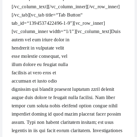
[/vc_column_text][/vc_column_inner][/vc_row_inner]
[/vc_tab][vc_tab title=“Tab Button“
tab_id=“1394537422496-1-9″][vc_row_inner]
[vc_column_inner width=“1/1″][vc_column_text]
Duis
autem vel eum iriure dolor in
hendrerit in vulputate velit
esse molestie consequat, vel
illum dolore eu feugiat nulla
facilisis at vero eros et
accumsan et iusto odio
dignissim qui blandit praesent luptatum zzril delenit
augue duis dolore te feugait nulla facilisi. Nam liber
tempor cum soluta nobis eleifend option congue nihil
imperdiet doming id quod mazim placerat facer possim
assum. Typi non habent claritatem insitam; est usus
legentis in iis qui facit eorum claritatem. Investigationes