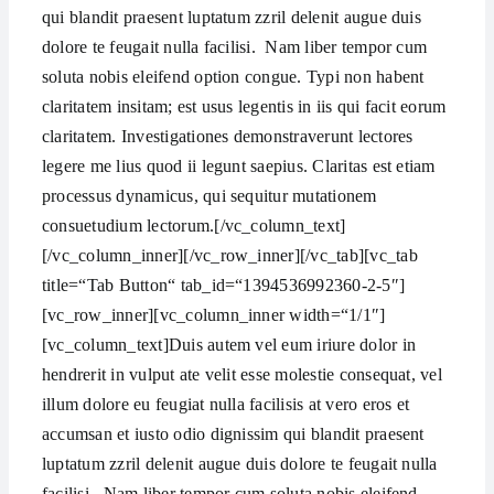
qui blandit praesent luptatum zzril delenit augue duis
dolore te feugait nulla facilisi. Nam liber tempor cum
soluta nobis eleifend option congue. Typi non habent
claritatem insitam; est usus legentis in iis qui facit eorum
claritatem. Investigationes demonstraverunt lectores
legere me lius quod ii legunt saepius. Claritas est etiam
processus dynamicus, qui sequitur mutationem
consuetudium lectorum.[/vc_column_text]
[/vc_column_inner][/vc_row_inner][/vc_tab][vc_tab
title=“Tab Button“ tab_id=“1394536992360-2-5″]
[vc_row_inner][vc_column_inner width=“1/1″]
[vc_column_text]Duis autem vel eum iriure dolor in
hendrerit in vulput ate velit esse molestie consequat, vel
illum dolore eu feugiat nulla facilisis at vero eros et
accumsan et iusto odio dignissim qui blandit praesent
luptatum zzril delenit augue duis dolore te feugait nulla
facilisi. Nam liber tempor cum soluta nobis eleifend