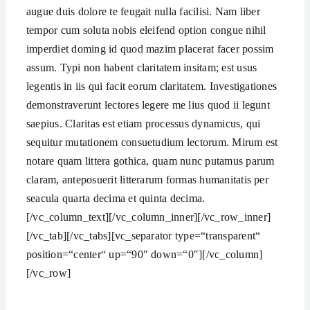
augue duis dolore te feugait nulla facilisi. Nam liber
tempor cum soluta nobis eleifend option congue nihil
imperdiet doming id quod mazim placerat facer possim
assum. Typi non habent claritatem insitam; est usus
legentis in iis qui facit eorum claritatem. Investigationes
demonstraverunt lectores legere me lius quod ii legunt
saepius. Claritas est etiam processus dynamicus, qui
sequitur mutationem consuetudium lectorum. Mirum est
notare quam littera gothica, quam nunc putamus parum
claram, anteposuerit litterarum formas humanitatis per
seacula quarta decima et quinta decima.
[/vc_column_text][/vc_column_inner][/vc_row_inner]
[/vc_tab][/vc_tabs][vc_separator type=“transparent“
position=“center“ up=“90″ down=“0″][/vc_column]
[/vc_row]