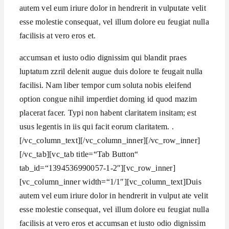
autem vel eum iriure dolor in hendrerit in vulputate velit
esse molestie consequat, vel illum dolore eu feugiat nulla
facilisis at vero eros et.
accumsan et iusto odio dignissim qui blandit praes
luptatum zzril delenit augue duis dolore te feugait nulla
facilisi. Nam liber tempor cum soluta nobis eleifend
option congue nihil imperdiet doming id quod mazim
placerat facer. Typi non habent claritatem insitam; est
usus legentis in iis qui facit eorum claritatem. .
[/vc_column_text][/vc_column_inner][/vc_row_inner]
[/vc_tab][vc_tab title=“Tab Button“
tab_id=“1394536990057-1-2″][vc_row_inner]
[vc_column_inner width=“1/1″][vc_column_text]Duis
autem vel eum iriure dolor in hendrerit in vulput ate velit
esse molestie consequat, vel illum dolore eu feugiat nulla
facilisis at vero eros et accumsan et iusto odio dignissim