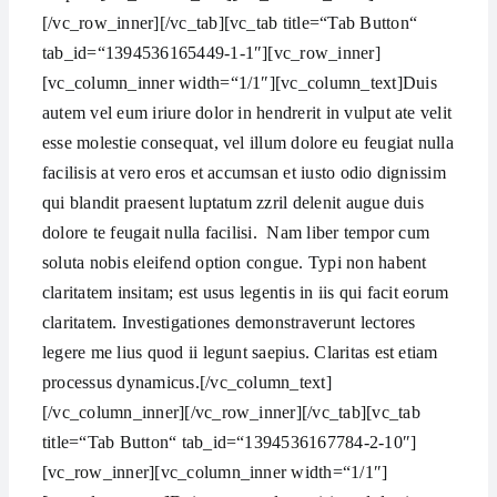
[/vc_row_inner][/vc_tab][vc_tab title=“Tab Button“
tab_id=“1394536165449-1-1″][vc_row_inner]
[vc_column_inner width=“1/1″][vc_column_text]Duis
autem vel eum iriure dolor in hendrerit in vulput ate velit
esse molestie consequat, vel illum dolore eu feugiat nulla
facilisis at vero eros et accumsan et iusto odio dignissim
qui blandit praesent luptatum zzril delenit augue duis
dolore te feugait nulla facilisi. Nam liber tempor cum
soluta nobis eleifend option congue. Typi non habent
claritatem insitam; est usus legentis in iis qui facit eorum
claritatem. Investigationes demonstraverunt lectores
legere me lius quod ii legunt saepius. Claritas est etiam
processus dynamicus.[/vc_column_text]
[/vc_column_inner][/vc_row_inner][/vc_tab][vc_tab
title=“Tab Button“ tab_id=“1394536167784-2-10″]
[vc_row_inner][vc_column_inner width=“1/1″]