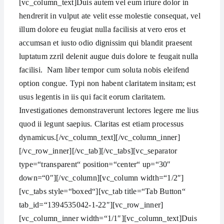
[vc_column_text]Duis autem vel eum iriure dolor in
hendrerit in vulput ate velit esse molestie consequat, vel
illum dolore eu feugiat nulla facilisis at vero eros et
accumsan et iusto odio dignissim qui blandit praesent
luptatum zzril delenit augue duis dolore te feugait nulla
facilisi. Nam liber tempor cum soluta nobis eleifend
option congue. Typi non habent claritatem insitam; est
usus legentis in iis qui facit eorum claritatem.
Investigationes demonstraverunt lectores legere me lius
quod ii legunt saepius. Claritas est etiam processus
dynamicus.[/vc_column_text][/vc_column_inner]
[/vc_row_inner][/vc_tab][/vc_tabs][vc_separator
type=“transparent“ position=“center“ up=“30″
down=“0″][/vc_column][vc_column width=“1/2″]
[vc_tabs style=“boxed“][vc_tab title=“Tab Button“
tab_id=“1394535042-1-22″][vc_row_inner]
[vc_column_inner width=“1/1″][vc_column_text]Duis