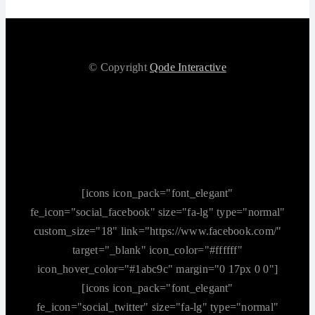
© Copyright
Qode Interactive
[icons icon_pack="font_elegant"
fe_icon="social_facebook" size="fa-lg" type="normal"
custom_size="18" link="https://www.facebook.com/"
target="_blank" icon_color="#ffffff"
icon_hover_color="#1abc9c" margin="0 17px 0 0"]
[icons icon_pack="font_elegant"
fe_icon="social_twitter" size="fa-lg" type="normal"