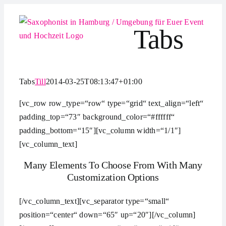
Zum
Inhalt
Tabs
springen
Tabs
Till
2014-03-25T08:13:47+01:00
[vc_row row_type=“row“ type=“grid“ text_align=“left“
padding_top=“73″ background_color=“#ffffff“
padding_bottom=“15″][vc_column width=“1/1″]
[vc_column_text]
Many Elements To Choose From With Many
Customization Options
[/vc_column_text][vc_separator type=“small“
position=“center“ down=“65″ up=“20″][/vc_column]