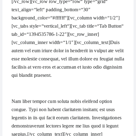
[/vc_row][vc_row row_type=“row“ type=“grid“
text_align=“left“ padding_bottom=“30″
background_color=“#ffffff“][vc_column width=“1/2″]
[vc_tabs style=“vertical_left“][vc_tab title=“Tab Button“
tab_id=“1394535786-1-22″][vc_row_inner]
[vc_column_inner width=“1/1″][vc_column_text]Duis
autem vel eum iriure dolor in hendrerit in vulput ate velit
esse molestie consequat, vel illum dolore eu feugiat nulla
facilisis at vero eros et accumsan et iusto odio dignissim
qui blandit praesent.
Nam liber tempor cum soluta nobis eleifend option
congue. Typi non habent claritatem insitam; est usus
legentis in iis qui facit eorum claritatem. Investigationes
demonstraverunt lectores legere me lius quod ii legunt
saepius.[/vc_column_text][/vc_column_inner]