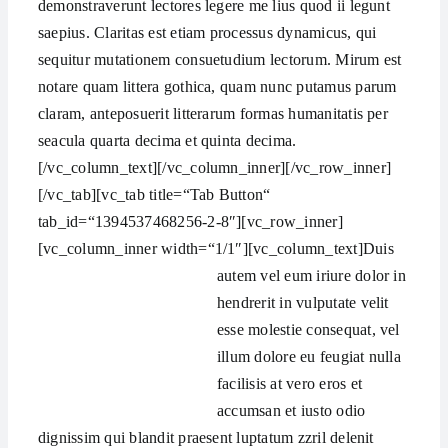
demonstraverunt lectores legere me lius quod ii legunt
saepius. Claritas est etiam processus dynamicus, qui
sequitur mutationem consuetudium lectorum. Mirum est
notare quam littera gothica, quam nunc putamus parum
claram, anteposuerit litterarum formas humanitatis per
seacula quarta decima et quinta decima.
[/vc_column_text][/vc_column_inner][/vc_row_inner]
[/vc_tab][vc_tab title=“Tab Button“
tab_id=“1394537468256-2-8″][vc_row_inner]
[vc_column_inner width=“1/1″][vc_column_text]
Duis
autem vel eum iriure dolor in
hendrerit in vulputate velit
esse molestie consequat, vel
illum dolore eu feugiat nulla
facilisis at vero eros et
accumsan et iusto odio
dignissim qui blandit praesent luptatum zzril delenit