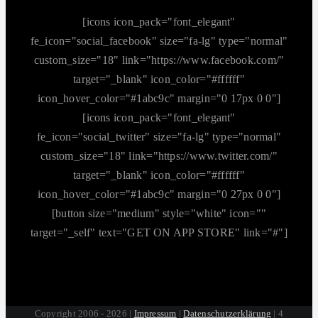
[icons icon_pack="font_elegant"
fe_icon="social_facebook" size="fa-lg" type="normal"
custom_size="18" link="https://www.facebook.com/"
target="_blank" icon_color="#ffffff"
icon_hover_color="#1abc9c" margin="0 17px 0 0"]
[icons icon_pack="font_elegant"
fe_icon="social_twitter" size="fa-lg" type="normal"
custom_size="18" link="https://www.twitter.com/"
target="_blank" icon_color="#ffffff"
icon_hover_color="#1abc9c" margin="0 27px 0 0"]
[button size="medium" style="white" icon=""
target="_self" text="GET ON APP STORE" link="#"]
Copyright 2006 - 2026 |
Impressum
|
Datenschutzerklärung
| 4